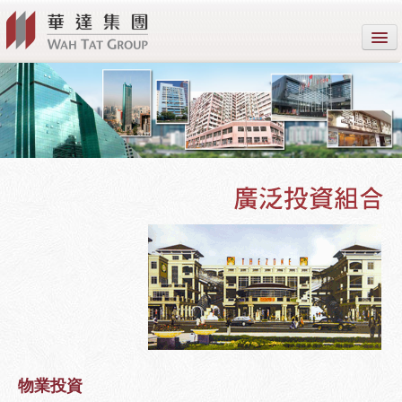
關於華達
公司業務
新聞中心
就業機會
內部系統
EN
簡
䌓
物業投資