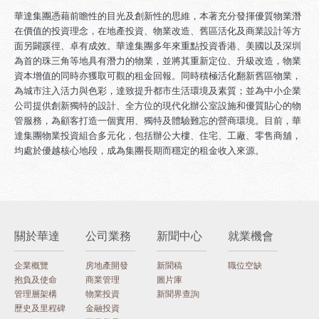
華達集團憑藉前瞻性的目光及創新性的思維，本著充分發揮優質物業潛
在價值的投資理念，在地產投資、物業改造、舊區活化及商業設計等方
面另闢蹊徑、卓有成效。華達集團多年來重點投資香港、美國以及深圳
為首的珠三角等地具有潛力的物業，並將其重新定位、升級改造，物業
資本增值的同時亦獲取可觀的租金回報。同時積極活化翻新舊區物業，
為城市注入活力與色彩，達致提升都市生活環境及素質；並為中小企業
公司提供創新獨特的設計、全方位的現代化辦公室設施和優質貼心的物
管服務，為顧客打造一個實用、獨特及體驗難忘的營商環境。目前，華
達集團物業投資組合多元化，包括辦公大樓、住宅、工廠、零售商舖，
均處於優越核心地段，成為集團長期而穩定的租金收入來源。
關於華達
公司業務
新聞中心
就業機會
企業概覽
房地產開發
新聞稿
職位空缺
抱負及使命
商業管理
圖片庫
管理層架構
物業投資
新聞界查詢
歷史及里程碑
金融投資